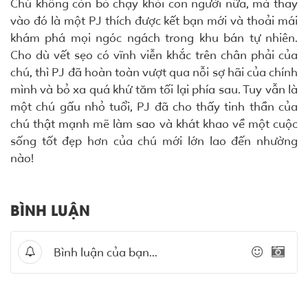
Chú không còn bỏ chạy khỏi con người nữa, mà thay
vào đó là một PJ thích được kết bạn mới và thoải mái
khám phá mọi ngóc ngách trong khu bán tự nhiên.
Cho dù vết sẹo có vĩnh viễn khắc trên chân phải của
chú, thì PJ đã hoàn toàn vượt qua nỗi sợ hãi của chính
mình và bỏ xa quá khứ tăm tối lại phía sau. Tuy vẫn là
một chú gấu nhỏ tuổi, PJ đã cho thấy tinh thần của
chú thật mạnh mẽ làm sao và khát khao về một cuộc
sống tốt đẹp hơn của chú mới lớn lao đến nhường
nào!
BÌNH LUẬN