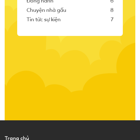
Đồng hành
6
Chuyện nhà gấu
8
Tin tức sự kiện
7
Trang chủ