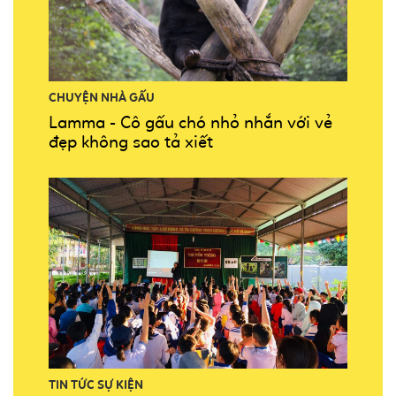
CHUYỆN NHÀ GẤU
Lamma - Cô gấu chó nhỏ nhắn với vẻ
đẹp không sao tả xiết
TIN TỨC SỰ KIỆN