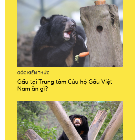
GÓC KIẾN THỨC
Gấu tại Trung tâm Cứu hộ Gấu Việt
Nam ăn gì?