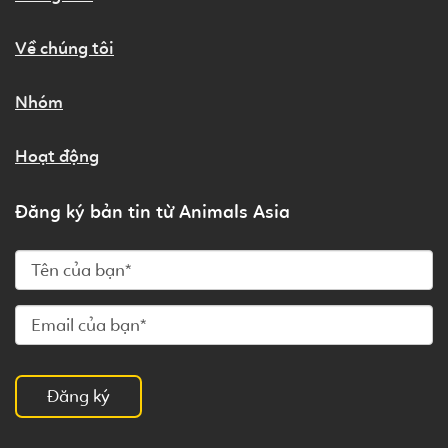
Về chúng tôi
Nhóm
Hoạt động
Đăng ký bản tin từ Animals Asia
Đăng ký