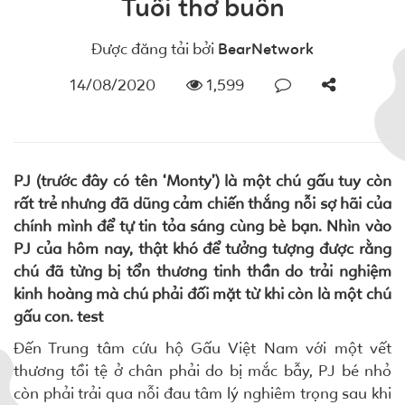
Tuổi thơ buồn
Được đăng tải bởi
BearNetwork
14/08/2020
1,599
PJ (trước đây có tên ‘Monty’) là một chú gấu tuy còn
rất trẻ nhưng đã dũng cảm chiến thắng nỗi sợ hãi của
chính mình để tự tin tỏa sáng cùng bè bạn. Nhìn vào
PJ của hôm nay, thật khó để tưởng tượng được rằng
chú đã từng bị tổn thương tinh thần do trải nghiệm
kinh hoàng mà chú phải đối mặt từ khi còn là một chú
gấu con. test
Đến Trung tâm cứu hộ Gấu Việt Nam với một vết
thương tồi tệ ở chân phải do bị mắc bẫy, PJ bé nhỏ
còn phải trải qua nỗi đau tâm lý nghiêm trọng sau khi