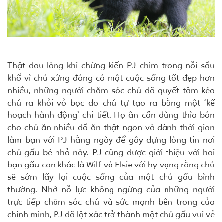
Thật đau lòng khi chứng kiến PJ chìm trong nỗi sầu
khổ vì chú xứng đáng có một cuộc sống tốt đẹp hơn
nhiều, những người chăm sóc chú đã quyết tâm kéo
chú ra khỏi vỏ bọc do chú tự tạo ra bằng một ‘kế
hoạch hành động’ chi tiết. Họ ân cần dùng thìa bón
cho chú ăn nhiều đồ ăn thật ngon và dành thời gian
làm bạn với PJ hằng ngày để gây dựng lòng tin nơi
chú gấu bé nhỏ này. PJ cũng được giới thiệu với hai
bạn gấu con khác là Wilf và Elsie với hy vọng rằng chú
sẽ sớm lấy lại cuộc sống của một chú gấu bình
thường. Nhờ nỗ lực không ngừng của những người
trực tiếp chăm sóc chú và sức mạnh bên trong của
chính mình, PJ đã lột xác trở thành một chú gấu vui vẻ