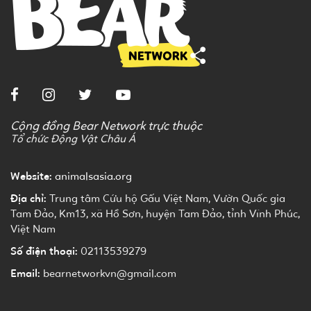
Cộng đồng Bear Network trực thuộc
Tổ chức Động Vật Châu Á
Website:
animalsasia.org
Địa chỉ:
Trung tâm Cứu hộ Gấu Việt Nam, Vườn Quốc gia
Tam Đảo, Km13, xã Hồ Sơn, huyện Tam Đảo, tỉnh Vĩnh Phúc,
Việt Nam
Số điện thoại:
02113539279
Email:
bearnetworkvn@gmail.com