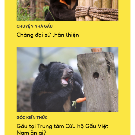
CHUYỆN NHÀ GẤU
Chàng đại sứ thân thiện
GÓC KIẾN THỨC
Gấu tại Trung tâm Cứu hộ Gấu Việt
Nam ăn gì?