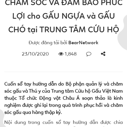
CHĂM SÓC VÀ ĐẢM BẢO PHÚC
LỢI cho GẤU NGỰA và GẤU
CHÓ tại TRUNG TÂM CỨU HỘ
Được đăng tải bởi
BearNetwork
23/10/2020
1,848
Cuốn sổ tay hướng dẫn do Bộ phận quản lý và chăm
sóc gấu và Thú y của Trung tâm Cứu hộ Gấu Việt Nam
thuộc Tổ chức Động vật Châu Á soạn thảo là kinh
nghiệm được ghi lại trong quá trình phục hồi và chăm
sóc gấu qua hàng thập kỷ.
Nội dung trong cuốn sổ tay hướng dẫn được chia