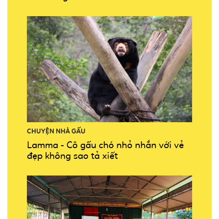
CHUYỆN NHÀ GẤU
Lamma - Cô gấu chó nhỏ nhắn với vẻ
đẹp không sao tả xiết