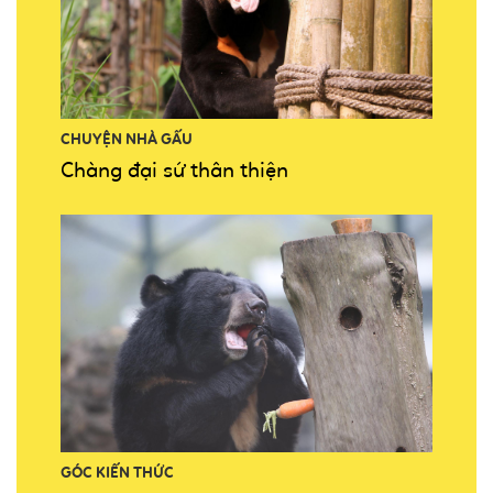
CHUYỆN NHÀ GẤU
Chàng đại sứ thân thiện
GÓC KIẾN THỨC