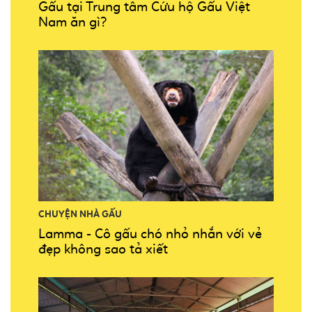
Gấu tại Trung tâm Cứu hộ Gấu Việt
Nam ăn gì?
CHUYỆN NHÀ GẤU
Lamma - Cô gấu chó nhỏ nhắn với vẻ
đẹp không sao tả xiết